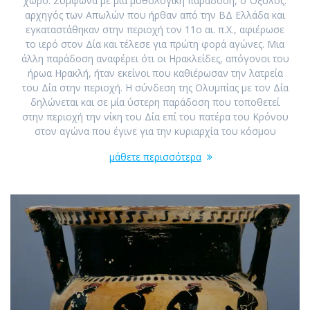
χώρο. Σύμφωνα με μία μυθολογική παράδοση, ο Όξυλος.
αρχηγός των Απωλών που ήρθαν από την ΒΔ Ελλάδα και
εγκαταστάθηκαν στην περιοχή τον 11ο αι. π.Χ., αφιέρωσε
το ιερό στον Δία και τέλεσε για πρώτη φορά αγώνες. Μια
άλλη παράδοση αναφέρει ότι οι Ηρακλείδες, απόγονοι του
ήρωα Ηρακλή, ήταν εκείνοι που καθιέρωσαν την λατρεία
του Δία στην περιοχή. Η σύνδεση της Ολυμπίας με τον Δία
δηλώνεται και σε μία ύστερη παράδοση που τοποθετεί
στην περιοχή την νίκη του Δία επί του πατέρα του Κρόνου
στον αγώνα που έγινε για την κυριαρχία του κόσμου
μάθετε περισσότερα