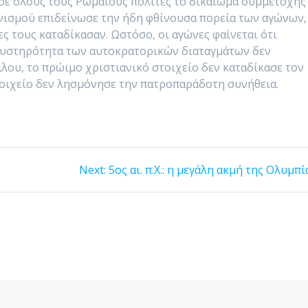
ε όλους τους Ρωμαίους πολίτες το δικαίωμα συμμετοχής
ανισμού επιδείνωσε την ήδη φθίνουσα πορεία των αγώνων,
ς τους καταδίκασαν. Ωστόσο, οι αγώνες φαίνεται ότι
 η αυστηρότητα των αυτοκρατορικών διαταγμάτων δεν
λλου, το πρώιμο χριστιανικό στοιχείο δεν καταδίκασε τον
τοιχείο δεν λησμόνησε την πατροπαράδοτη συνήθεια.
Next
Next:
5ος αι. π.Χ.: η μεγάλη ακμή της Ολυμπί
post: