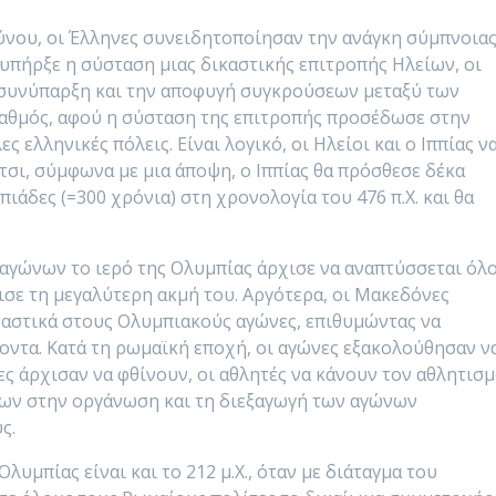
νου, οι Έλληνες συνειδητοποίησαν την ανάγκη σύμπνοια
 υπήρξε η σύσταση μιας δικαστικής επιτροπής Ηλείων, οι
ή συνύπαρξη και την αποφυγή συγκρούσεων μεταξύ των
σταθμός, αφού η σύσταση της επιτροπής προσέδωσε στην
 ελληνικές πόλεις. Είναι λογικό, οι Ηλείοι και ο Ιππίας ν
τσι, σύμφωνα με μια άποψη, ο Ιππίας θα πρόσθεσε δέκα
πιάδες (=300 χρόνια) στη χρονολογία του 476 π.Χ. και θα
 αγώνων το ιερό της Ολυμπίας άρχισε να αναπτύσσεται όλ
ώρισε τη μεγαλύτερη ακμή του. Αργότερα, οι Μακεδόνες
ραστικά στους Ολυμπιακούς αγώνες, επιθυμώντας να
οντα. Κατά τη ρωμαϊκή εποχή, οι αγώνες εξακολούθησαν ν
ες άρχισαν να φθίνουν, οι αθλητές να κάνουν τον αθλητισ
ίων στην οργάνωση και τη διεξαγωγή των αγώνων
ς.
λυμπίας είναι και το 212 μ.Χ., όταν με διάταγμα του