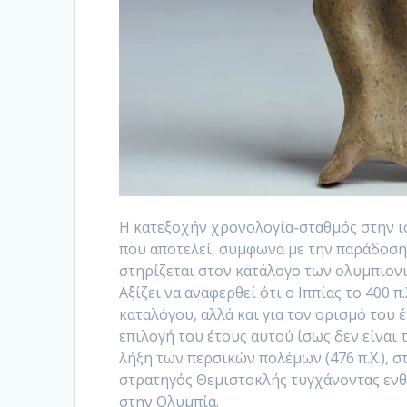
Η κατεξοχήν χρονολογία-σταθμός στην ισ
που αποτελεί, σύμφωνα με την παράδοση,
στηρίζεται στον κατάλογο των ολυμπιονι
Αξίζει να αναφερθεί ότι ο Ιππίας το 400 
καταλόγου, αλλά και για τον ορισμό του 
επιλογή του έτους αυτού ίσως δεν είναι
λήξη των περσικών πολέμων (476 π.Χ.), σ
στρατηγός Θεμιστοκλής τυγχάνοντας εν
στην Ολυμπία.