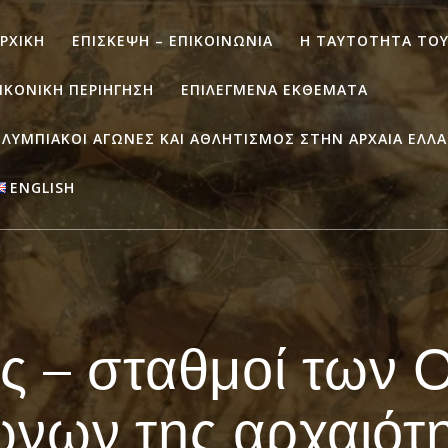
ΡΧΙΚΉ
ΕΠΊΣΚΕΨΗ – ΕΠΙΚΟΙΝΩΝΊΑ
Η ΤΑΥΤΌΤΗΤΑ ΤΟΥ
ΙΚΟΝΙΚΉ ΠΕΡΙΉΓΗΣΗ
ΕΠΙΛΕΓΜΈΝΑ ΕΚΘΈΜΑΤΑ
ΛΥΜΠΙΑΚΟΊ ΑΓΏΝΕΣ ΚΑΙ ΑΘΛΗΤΙΣΜΌΣ ΣΤΗΝ ΑΡΧΑΊΑ ΕΛΛ
ENGLISH
ς – σταθμοί των
νων της αρχαιότ