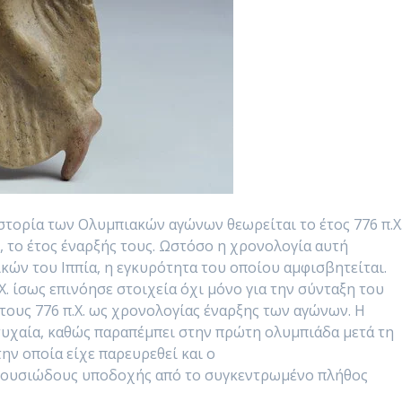
τορία των Ολυμπιακών αγώνων θεωρείται το έτος 776 π.Χ.
 το έτος έναρξής τους. Ωστόσο η χρονολογία αυτή
κών του Ιππία, η εγκυρότητα του οποίου αμφισβητείται.
π.Χ. ίσως επινόησε στοιχεία όχι μόνο για την σύνταξη του
έτους 776 π.Χ. ως χρονολογίας έναρξης των αγώνων. Η
 τυχαία, καθώς παραπέμπει στην πρώτη ολυμπιάδα μετά τη
την οποία είχε παρευρεθεί και ο
θουσιώδους υποδοχής από το συγκεντρωμένο πλήθος