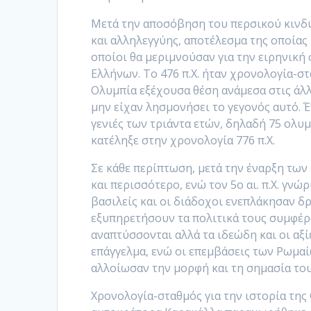
Μετά την αποσόβηση του περσικού κινδύ
και αλληλεγγύης, αποτέλεσμα της οποίας
οποίοι θα μεριμνούσαν για την ειρηνικ
Ελλήνων. Το 476 π.Χ. ήταν χρονολογία-
Ολυμπία εξέχουσα θέση ανάμεσα στις άλλες
μην είχαν λησμονήσει το γεγονός αυτό. Έ
γενιές των τριάντα ετών, δηλαδή 75 ολυμ
κατέληξε στην χρονολογία 776 π.Χ.
Σε κάθε περίπτωση, μετά την έναρξη των
και περισσότερο, ενώ τον 5ο αι. π.Χ. γν
βασιλείς και οι διάδοχοι ενεπλάκησαν δ
εξυπηρετήσουν τα πολιτικά τους συμφέρ
αναπτύσσονται αλλά τα ιδεώδη και οι αξί
επάγγελμα, ενώ οι επεμβάσεις των Ρωμα
αλλοίωσαν την μορφή και τη σημασία του
Χρονολογία-σταθμός για την ιστορία της Ο