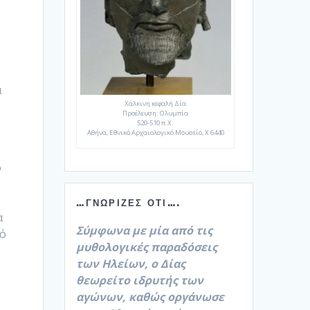
ς
α
Χάλκινη κεφαλή Δία
Προέλευση: Ολυμπία
520-510 π.Χ.
Αθήνα, Εθνικό Αρχαιολογικό Μουσείο, Χ 6440
ο
…ΓΝΏΡΙΖΕΣ ΌΤΙ….
α
Σύμφωνα με μία από τις
μό
μυθολογικές παραδόσεις
των Ηλείων, ο Δίας
θεωρείτο ιδρυτής των
αγώνων, καθώς οργάνωσε