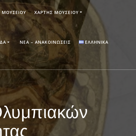
 ΜΟΥΣΕΊΟΥ
ΧΆΡΤΗΣ ΜΟΥΣΕΊΟΥ
ΆΔΑ
ΝΈΑ – ΑΝΑΚΟΙΝΏΣΕΙΣ
ΕΛΛΗΝΙΚΆ
 Ολυμπιακών
ητας